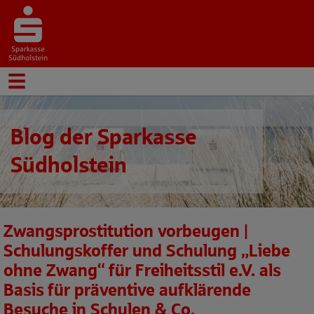
Blog der Sparkasse
Südholstein
Zwangsprostitution vorbeugen |
Schulungskoffer und Schulung „Liebe
ohne Zwang“ für Freiheitsstil e.V. als
Basis für präventive aufklärende
Besuche in Schulen & Co.