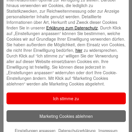
„Protected Love“-Trainer ausgebildet und ein detailliertes Workbook zu
hinaus verwenden wir Cookies, die lediglich zu
diesem Thema erstellt.
Statistikzwecken, zur Reichweitenmessung oder zur Anzeige
personalisierter Inhalte genutzt werden. Detaillierte
Beides – Schulungskoffer und das erworbene KnowHow – tragen nun in
Informationen über Art, Herkunft und Zweck dieser Cookies
Schulen, Jugendgruppen und Gemeindezentren zur Aufklärung von
finden Sie in unserer
Erklärung zum Datenschutz
. Durch Klick
Jugendlichen über Themen wie die Loverboy-Methode, Umgang mit
auf „Einstellungen anpassen“ können Sie bestimmen, welche
häuslicher Gewalt und Gefahren im Internet bei.
Cookies wir auf Grundlage Ihrer Einwilligung verwenden dürfen.
Sie haben außerdem die Möglichkeit, dem Einsatz von Cookies,
Mehr Infos zum Projektpartner:
Startseite | Freiheits-Stil
die nicht Ihrer Einwilligung bedürfen,
hier
zu widersprechen.
Durch Klick auf “Ich stimme zu“ willigen Sie der Verwendung
aller auf dieser Website einsetzbaren Cookies ein. Ihre
Beitrag von:
Einwilligung ist freiwillig. Sie können diese jederzeit in
„Einstellungen anpassen“ widerrufen oder dort Ihre Cookie-
Marion Möller | Stv. Geschäftsführerin der Stiftung & NMS-Regionalpatin
Einstellungen ändern. Mit Klick auf “Marketing Cookies
ablehnen“ werden alle Marketing Cookies abgelehnt.
Ich stimme zu
Newsletter
Marketing Cookies ablehnen
Immer auf dem Laufenden sein:
Einstellungen anpassen
Datenschutzerklärung
Impressum